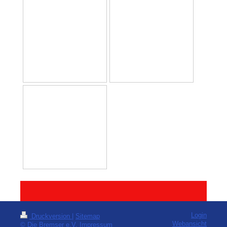
Login
Druckversion
|
Sitemap
Webansicht
© Die Bremser e.V.
Impressum